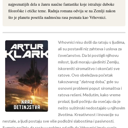
najpoznatijih dela u žanru naučne fantastike koje istražuje duboke
filozofske i etičke teme. Radnja romana odvija se na Zemlji nakon
što je planetu posetila nadmoćna rasa poznata kao Vrhovnici.
Vrhovnici nisu došli da ratoju s ljudima,
ali su postavili niz zahteva i uslova za
čovečanstvo. Da bi postigli njihovu
milost, ljudi moraju ujediniti Zemlju,
iskoreniti siromaštvo i okončati sve
ratove. Ovo obeležava početak
takozvanog “zlatnog doba,” gde su
osnovni problemi poput siromaštva i
ratova rešeni.
Međutim, kako vreme
prolazi, ljudi počinju da osećaju da je
nešto suštinski nedostajalo u njihovim
životima. Kreativnost i inovacije su
nestale, a ljudi postaju sve više podložni slabostima i pasivnosti.
Sumnje počinju da rastu u nekima od njih da Vrhovnici imaju svoje