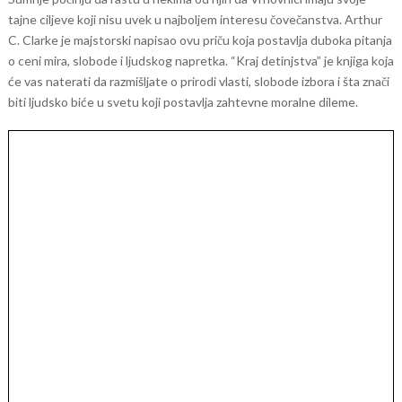
tajne ciljeve koji nisu uvek u najboljem interesu čovečanstva.
Arthur
C. Clarke je majstorski napisao ovu priču koja postavlja duboka pitanja
o ceni mira, slobode i ljudskog napretka. “Kraj detinjstva” je knjiga koja
će vas naterati da razmišljate o prirodi vlasti, slobode izbora i šta znači
biti ljudsko biće u svetu koji postavlja zahtevne moralne dileme.