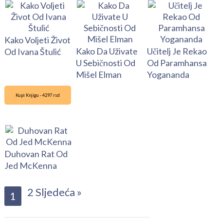
Kako Voljeti Život
Kako Da Uživate
Učitelj Je Rekao
Od Ivana Štulić
U Sebičnosti Od
Od Paramhansa
Mišel Elman
Yogananda
Kupi Knjigu - 4297 rsd
Duhovan Rat Od
Jed McKenna
2
Sljedeća »
1