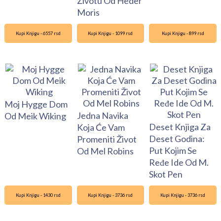
Životu Od Heder
Moris
Kupi Knjigu - 6557 rsd
Kupi Knjigu - 1099 rsd
Kupi Knjigu - 899 rsd
Moj Hygge Dom
Jedna Navika
Od Meik Wiking
Deset Knjiga Za
Koja Će Vam
Deset Godina:
Promeniti Život
Put Kojim Se
Od Mel Robins
Ređe Ide Od M.
Skot Pen
Kupi Knjigu - 1430 rsd
Kupi Knjigu - 3736 rsd
Kupi Knjigu - 3736 rsd