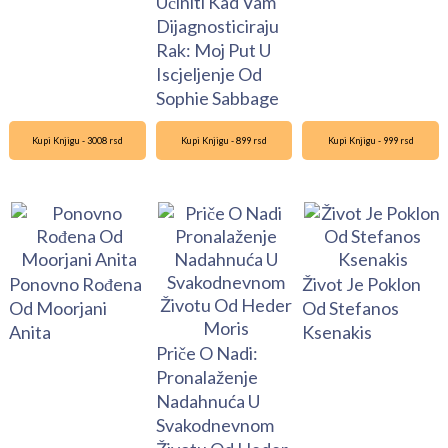
Učiniti Kad Vam
Dijagnosticiraju
Rak: Moj Put U
Iscjeljenje Od
Sophie Sabbage
Kupi Knjigu - 3008 rsd
Kupi Knjigu - 899 rsd
Kupi Knjigu - 999 rsd
Ponovno Rođena
Život Je Poklon
Od Moorjani
Od Stefanos
Anita
Ksenakis
Priče O Nadi:
Pronalaženje
Nadahnuća U
Svakodnevnom