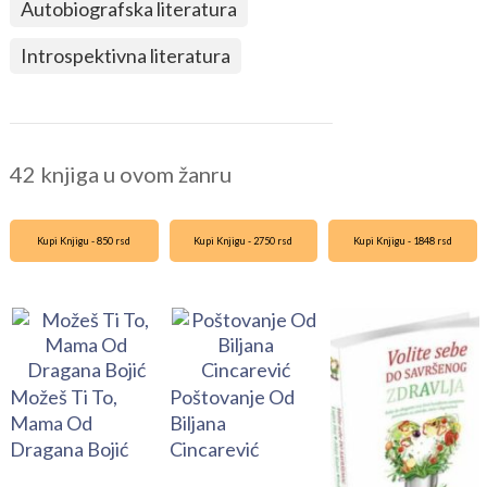
Autobiografska literatura
Introspektivna literatura
42 knjiga u ovom žanru
Kupi Knjigu - 850 rsd
Kupi Knjigu - 2750 rsd
Kupi Knjigu - 1848 rsd
Možeš Ti To,
Poštovanje Od
Mama Od
Biljana
Dragana Bojić
Cincarević