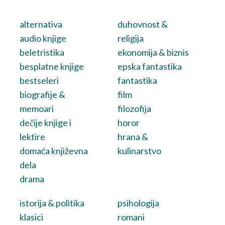
alternativa
duhovnost &
audio knjige
religija
beletristika
ekonomija & biznis
besplatne knjige
epska fantastika
bestseleri
fantastika
biografije &
film
memoari
filozofija
dečije knjige i
horor
lektire
hrana &
domaća književna
kulinarstvo
dela
drama
istorija & politika
psihologija
klasici
romani