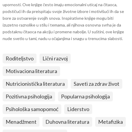
upornosti. Ove knjige često imaju emocionalni uticaj na čitaoca,
podstičući ih da preispitaju svoje životne izbore i motivišući ih da se
bore za ostvarenje svojih snova. Inspirativne knjige mogu biti
izuzetno raznolike u stilu i temama, ali njihova osnovna svrha je da
podstaknu čitaoca na akciju i promene nabolje. U suštini, ove knjige
nude svetlo u tami, nadu u očajanjima i snagu u trenucima slabosti.
Roditeljstvo
Lični razvoj
Motivaciona literatura
Nutricionistička literatura
Saveti za zdrav život
Pozitivna psihologija
Popularna psihologija
Psihološka samopomoć
Liderstvo
Menadžment
Duhovna literatura
Metafizika