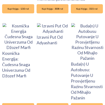
Kupi Knjigu - 1210 rsd
Kupi Knjigu - 3008 rsd
Kupi Knjigu - 3321 rsd
Izravni Put Od
Adyashanti
Kosmička
Energija:
Buda(n) U
Čudesna Snaga
Autobusu:
Univerzuma Od
Putovanje U
Džozef Marfi
Prosvjetljenu
Razinu Stvarnosti
Od Mihajlo
Pažanin