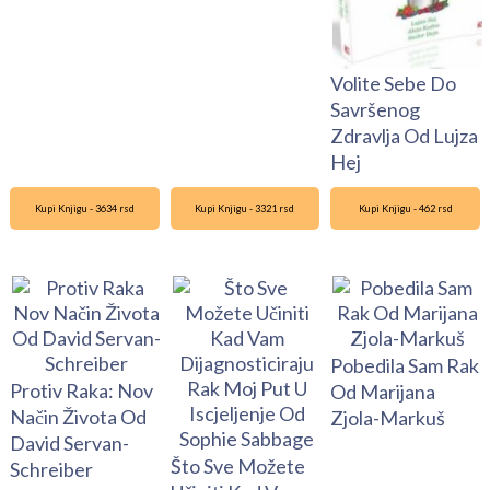
Volite Sebe Do
Savršenog
Zdravlja Od Lujza
Hej
Kupi Knjigu - 3634 rsd
Kupi Knjigu - 3321 rsd
Kupi Knjigu - 462 rsd
Pobedila Sam Rak
Protiv Raka: Nov
Od Marijana
Način Života Od
Zjola-Markuš
David Servan-
Što Sve Možete
Schreiber