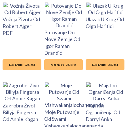
Vožnja Života Od
Ulazak U Krug Od
Robert Ajger
Olga Haritidi
Putovanje Do
PDF
Nove Zemlje Od
Igor Raman
Drandić
Kupi Knjigu - 3251 rsd
Kupi Knjigu - 3575 rsd
Kupi Knjigu - 3580 rsd
Zagrobni Život
Majstori
Moje Putovanje
Billyja Fingersa
Ograničenja Od
Od Swami
Od Annie Kagan
Darryl Anka
Vishwakanjalochanananda