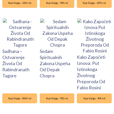
Kupi Knjigu - 1241 rsd
Kupi Knjigu - 990 rsd
Kupi Knjigu - 3391 rsd
Sadhana –
Sedam
Kako Započeti
Ostvarenje
Spiritualnih
Iznova: Put
Života Od
Zakona Uspeha
Istinskoga
Rabindranath
Od Depak
Životnog
Tagore
Chopra
Preporoda Od
Fabio Rosini
Kupi Knjigu - 4069 rsd
Kupi Knjigu - 950 rsd
Kupi Knjigu - 964 rsd