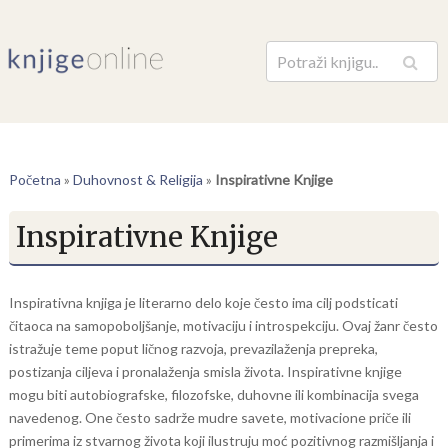
Pretraga
Početna
»
Duhovnost & Religija
»
Inspirativne Knjige
Inspirativne Knjige
Inspirativna knjiga je literarno delo koje često ima cilj podsticati
čitaoca na samopoboljšanje, motivaciju i introspekciju. Ovaj žanr često
istražuje teme poput ličnog razvoja, prevazilaženja prepreka,
postizanja ciljeva i pronalaženja smisla života. Inspirativne knjige
mogu biti autobiografske, filozofske, duhovne ili kombinacija svega
navedenog. One često sadrže mudre savete, motivacione priče ili
primerima iz stvarnog života koji ilustruju moć pozitivnog razmišljanja i