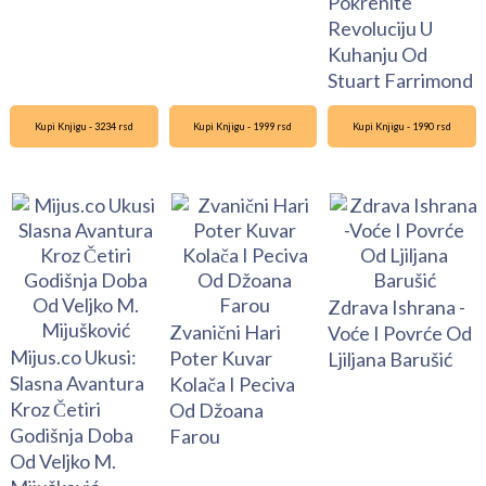
Pokrenite
Revoluciju U
Kuhanju Od
Stuart Farrimond
Kupi Knjigu - 3234 rsd
Kupi Knjigu - 1999 rsd
Kupi Knjigu - 1990 rsd
Zdrava Ishrana -
Zvanični Hari
Voće I Povrće Od
Mijus.co Ukusi:
Poter Kuvar
Ljiljana Barušić
Slasna Avantura
Kolača I Peciva
Kroz Četiri
Od Džoana
Godišnja Doba
Farou
Od Veljko M.