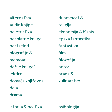
alternativa
duhovnost &
audio knjige
religija
beletristika
ekonomija & biznis
besplatne knjige
epska fantastika
bestseleri
fantastika
biografije &
film
memoari
filozofija
dečije knjige i
horor
lektire
hrana &
domaća književna
kulinarstvo
dela
drama
istorija & politika
psihologija