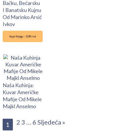
Bačku, Bećarsku
I Banatsku Kujnu
Od Marinko Arsić
Ivkov
Kupi Knjigu - 1290 rsd
Naša Kuhinja:
Kuvar Američke
Mafije Od Mikele
Majkl Anselmo
2
3
…
6
Sljedeća »
1