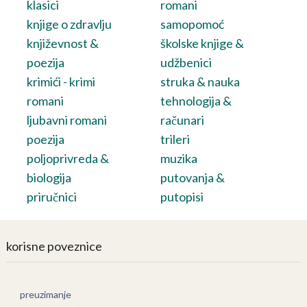
klasici
romani
knjige o zdravlju
samopomoć
književnost &
školske knjige &
poezija
udžbenici
krimići - krimi
struka & nauka
romani
tehnologija &
ljubavni romani
računari
poezija
trileri
poljoprivreda &
muzika
biologija
putovanja &
priručnici
putopisi
korisne poveznice
preuzimanje