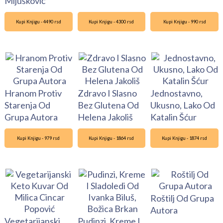
Mijušković
Kupi Knjigu - 4490 rsd
Kupi Knjigu - 4300 rsd
Kupi Knjigu - 990 rsd
Hranom Protiv
Zdravo I Slasno
Jednostavno,
Starenja Od
Bez Glutena Od
Ukusno, Lako Od
Grupa Autora
Helena Jakoliš
Katalin Šćur
Kupi Knjigu - 979 rsd
Kupi Knjigu - 1864 rsd
Kupi Knjigu - 1874 rsd
Roštilj Od Grupa
Autora
Vegetarijanski
Pudinzi, Kreme I