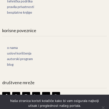
tehnička podrška
pravila privatnosti
besplatne knjige
korisne poveznice
o nama
uslovi korištenja
autorski program
blog
društvene mreže
Naša stranica koristi kolačiće kako bi vam osigurala najbolji
utisak i preglednost našeg portala.