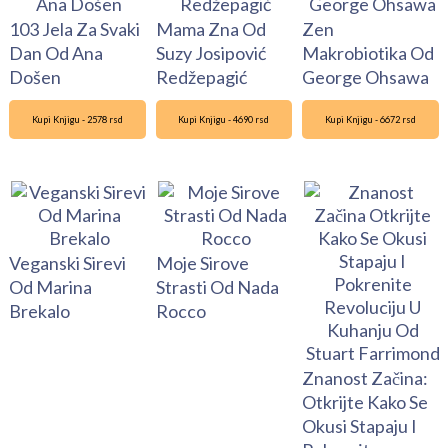
103 Jela Za Svaki
Mama Zna Od
Zen
Dan Od Ana
Suzy Josipović
Makrobiotika Od
Došen
Redžepagić
George Ohsawa
Kupi Knjigu - 2578 rsd
Kupi Knjigu - 4690 rsd
Kupi Knjigu - 6672 rsd
Veganski Sirevi
Moje Sirove
Od Marina
Strasti Od Nada
Brekalo
Rocco
Znanost Začina:
Otkrijte Kako Se
Okusi Stapaju I