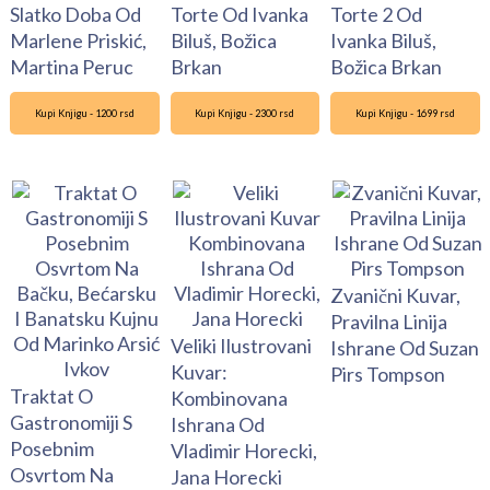
Slatko Doba Od
Torte Od Ivanka
Torte 2 Od
Marlene Priskić,
Biluš, Božica
Ivanka Biluš,
Martina Peruc
Brkan
Božica Brkan
Kupi Knjigu - 1200 rsd
Kupi Knjigu - 2300 rsd
Kupi Knjigu - 1699 rsd
Zvanični Kuvar,
Pravilna Linija
Veliki Ilustrovani
Ishrane Od Suzan
Kuvar:
Pirs Tompson
Traktat O
Kombinovana
Gastronomiji S
Ishrana Od
Posebnim
Vladimir Horecki,
Osvrtom Na
Jana Horecki