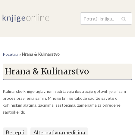
Pretraga
Početna
»
Hrana & Kulinarstvo
Hrana & Kulinarstvo
Kulinarske knjige uglavnom sadržavaju ilustracije gotovih jela i sam
proces pravljenja samih. Mnoge knjige takođe sadrže savete o
kuhinjskim alatima, začinima, sastojcima, zamenama za određene
sastojke idr.
Recepti
Alternativna medicina