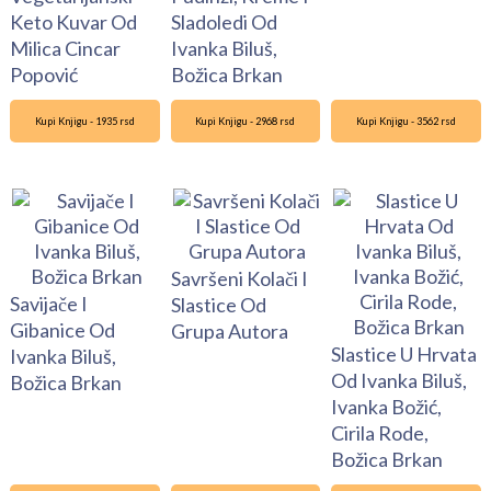
Keto Kuvar Od
Sladoledi Od
Milica Cincar
Ivanka Biluš,
Popović
Božica Brkan
Kupi Knjigu - 1935 rsd
Kupi Knjigu - 2968 rsd
Kupi Knjigu - 3562 rsd
Savršeni Kolači I
Savijače I
Slastice Od
Gibanice Od
Grupa Autora
Slastice U Hrvata
Ivanka Biluš,
Od Ivanka Biluš,
Božica Brkan
Ivanka Božić,
Cirila Rode,
Božica Brkan