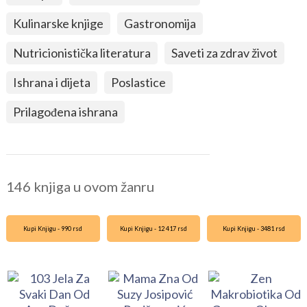
Kulinarske knjige
Gastronomija
Nutricionistička literatura
Saveti za zdrav život
Ishrana i dijeta
Poslastice
Prilagođena ishrana
146 knjiga u ovom žanru
Kupi Knjigu - 990 rsd
Kupi Knjigu - 12 417 rsd
Kupi Knjigu - 3481 rsd