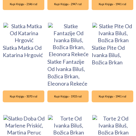
Kupi Knjigu - 2146 rsd
Kupi Knjigu - 2947 rsd
Kupi Knjigu - 1941 rsd
Slatka Matka Od
Slatke Pite Od
Katarina Hrgović
Ivanka Biluš,
Slatke Fantazije
Božica Brkan
Od Ivanka Biluš,
Božica Brkan,
Eleonora Rekeće
Kupi Knjigu - 5070 rsd
Kupi Knjigu - 1933 rsd
Kupi Knjigu - 1941 rsd