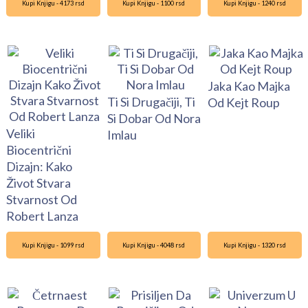
Kupi Knjigu - 4173 rsd
Kupi Knjigu - 1100 rsd
Kupi Knjigu - 1240 rsd
Jaka Kao Majka
Ti Si Drugačiji, Ti
Od Kejt Roup
Si Dobar Od Nora
Veliki
Imlau
Biocentrični
Dizajn: Kako
Život Stvara
Stvarnost Od
Robert Lanza
Kupi Knjigu - 1099 rsd
Kupi Knjigu - 4048 rsd
Kupi Knjigu - 1320 rsd