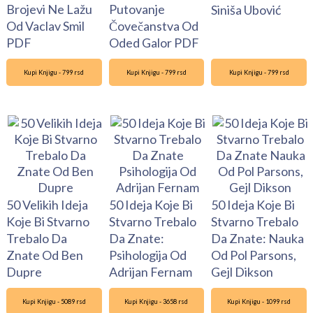
Brojevi Ne Lažu
Putovanje
Siniša Ubović
Od Vaclav Smil
Čovečanstva Od
PDF
Oded Galor PDF
Kupi Knjigu - 799 rsd
Kupi Knjigu - 799 rsd
Kupi Knjigu - 799 rsd
50 Velikih Ideja
50 Ideja Koje Bi
50 Ideja Koje Bi
Koje Bi Stvarno
Stvarno Trebalo
Stvarno Trebalo
Trebalo Da
Da Znate:
Da Znate: Nauka
Znate Od Ben
Psihologija Od
Od Pol Parsons,
Dupre
Adrijan Fernam
Gejl Dikson
Kupi Knjigu - 5089 rsd
Kupi Knjigu - 3658 rsd
Kupi Knjigu - 1099 rsd