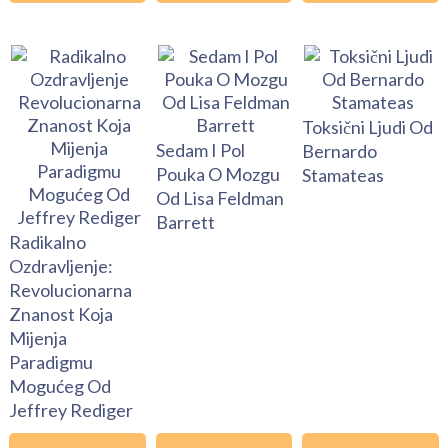
Toksični Ljudi Od
Sedam I Pol
Bernardo
Pouka O Mozgu
Stamateas
Od Lisa Feldman
Barrett
Radikalno
Ozdravljenje:
Revolucionarna
Znanost Koja
Mijenja
Paradigmu
Mogućeg Od
Jeffrey Rediger