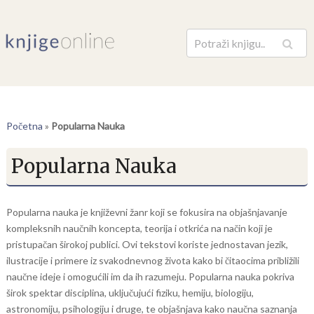
Pretraga
Početna
»
Popularna Nauka
Popularna Nauka
Popularna nauka je književni žanr koji se fokusira na objašnjavanje
kompleksnih naučnih koncepta, teorija i otkrića na način koji je
pristupačan širokoj publici. Ovi tekstovi koriste jednostavan jezik,
ilustracije i primere iz svakodnevnog života kako bi čitaocima približili
naučne ideje i omogućili im da ih razumeju. Popularna nauka pokriva
širok spektar disciplina, uključujući fiziku, hemiju, biologiju,
astronomiju, psihologiju i druge, te objašnjava kako naučna saznanja