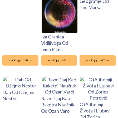
Geografije Od
Tim Maršal
Iza Granica
Vidljivoga Od
Ivica Picek
Kupi Knjigu - 1299 rsd
Kupi Knjigu - 950 rsd
Kupi Knjigu - 1000 rsd
Dah Od Džejms
Razmišljaj Kao
Nestor
O (Al)hemiji
Raketni Naučnik
Života I Ljubavi
Od Ozan Varol
Od Zorica