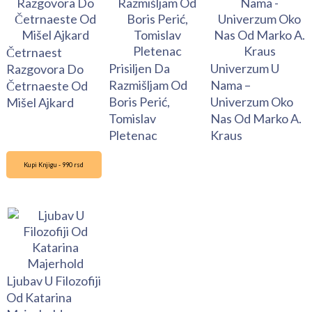
Četrnaest
Prisiljen Da
Univerzum U
Razgovora Do
Razmišljam Od
Nama –
Četrnaeste Od
Boris Perić,
Univerzum Oko
Mišel Ajkard
Tomislav
Nas Od Marko A.
Pletenac
Kraus
Kupi Knjigu - 990 rsd
Ljubav U Filozofiji
Od Katarina