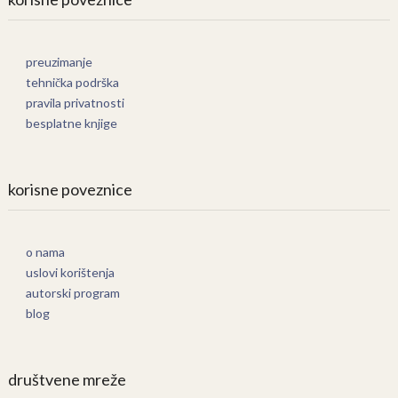
preuzimanje
tehnička podrška
pravila privatnosti
besplatne knjige
korisne poveznice
o nama
uslovi korištenja
autorski program
blog
društvene mreže