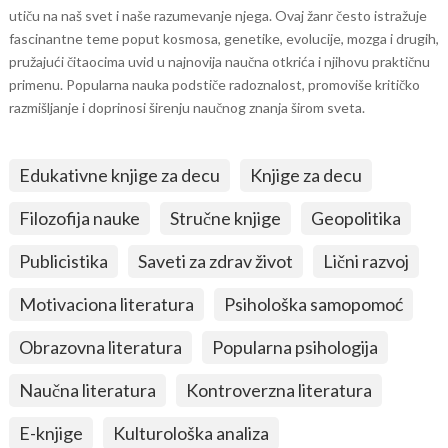
utiču na naš svet i naše razumevanje njega. Ovaj žanr često istražuje
fascinantne teme poput kosmosa, genetike, evolucije, mozga i drugih,
pružajući čitaocima uvid u najnovija naučna otkrića i njihovu praktičnu
primenu. Popularna nauka podstiče radoznalost, promoviše kritičko
razmišljanje i doprinosi širenju naučnog znanja širom sveta.
Edukativne knjige za decu
Knjige za decu
Filozofija nauke
Stručne knjige
Geopolitika
Publicistika
Saveti za zdrav život
Lični razvoj
Motivaciona literatura
Psihološka samopomoć
Obrazovna literatura
Popularna psihologija
Naučna literatura
Kontroverzna literatura
E-knjige
Kulturološka analiza