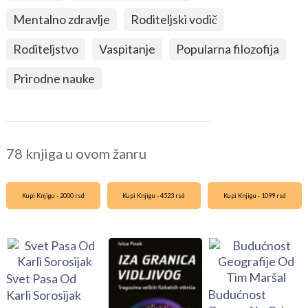
Mentalno zdravlje
Roditeljski vodič
Roditeljstvo
Vaspitanje
Popularna filozofija
Prirodne nauke
78 knjiga u ovom žanru
Kupi Knjigu - 2000 rsd
Kupi Knjigu - 4523 rsd
Kupi Knjigu - 1099 rsd
Svet Pasa Od
Budućnost
Karli Sorosijak