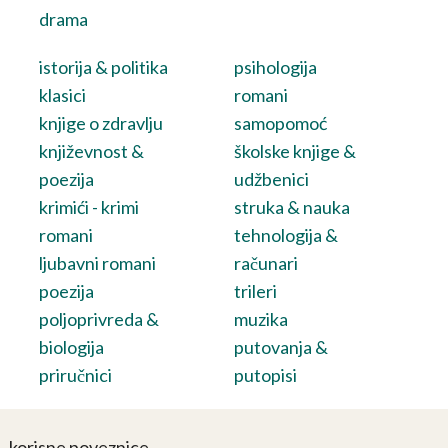
drama
istorija & politika
psihologija
klasici
romani
knjige o zdravlju
samopomoć
književnost &
školske knjige &
poezija
udžbenici
krimići - krimi
struka & nauka
romani
tehnologija &
ljubavni romani
računari
poezija
trileri
poljoprivreda &
muzika
biologija
putovanja &
priručnici
putopisi
korisne poveznice