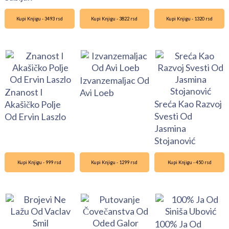
Kupi Knjigu - 3493 rsd
Kupi Knjigu - 3822 rsd
Kupi Knjigu - 1320 rsd
Izvanzemaljac Od
Znanost I
Avi Loeb
Sreća Kao Razvoj
Akašičko Polje
Svesti Od
Od Ervin Laszlo
Jasmina
Stojanović
Kupi Knjigu - 999 rsd
Kupi Knjigu - 1299 rsd
Kupi Knjigu - 450 rsd
100% Ja Od