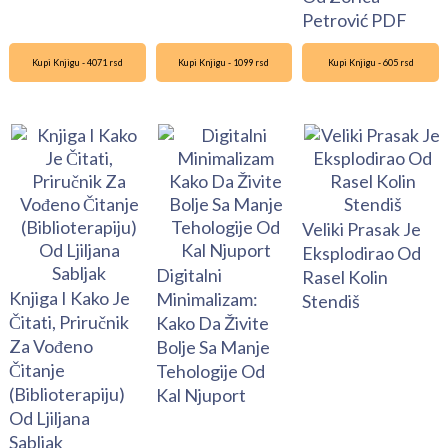
Petrović PDF
Kupi Knjigu - 4071 rsd
Kupi Knjigu - 1099 rsd
Kupi Knjigu - 605 rsd
Veliki Prasak Je
Eksplodirao Od
Digitalni
Rasel Kolin
Knjiga I Kako Je
Minimalizam:
Stendiš
Čitati, Priručnik
Kako Da Živite
Za Vođeno
Bolje Sa Manje
Čitanje
Tehologije Od
(Biblioterapiju)
Kal Njuport
Od Ljiljana
Sabljak