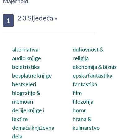
Majerhold
2
3
Sljedeća »
1
alternativa
duhovnost &
audio knjige
religija
beletristika
ekonomija & biznis
besplatne knjige
epska fantastika
bestseleri
fantastika
biografije &
film
memoari
filozofija
dečije knjige i
horor
lektire
hrana &
domaća književna
kulinarstvo
dela