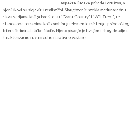
aspekte ljudske prirode i društva, a
njeni likovi su slojeviti i realistični. Slaughter je stekla međunarodnu
slavu serijama knjiga kao što su “Grant County” i “Will Trent”, te
standalone romanima koji kombinuju elemente misterije, psihološkog
trilera i kriminalističke fikcije. Njeno pisanje je hvaljeno zbog detaljne
karakterizacije i izvanredne narativne veštine.