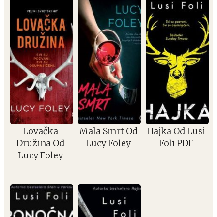
Lovačka
Mala Smrt Od
Hajka Od Lusi
Družina Od
Lucy Foley
Foli PDF
Lucy Foley