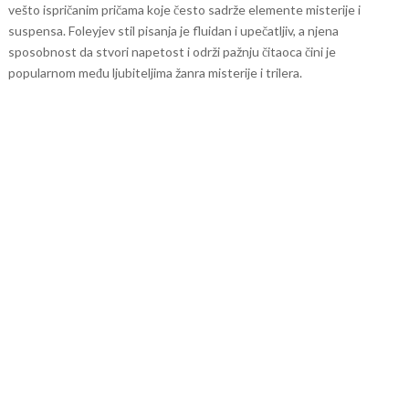
vešto ispričanim pričama koje često sadrže elemente misterije i
suspensa. Foleyjev stil pisanja je fluidan i upečatljiv, a njena
sposobnost da stvori napetost i održi pažnju čitaoca čini je
popularnom među ljubiteljima žanra misterije i trilera.