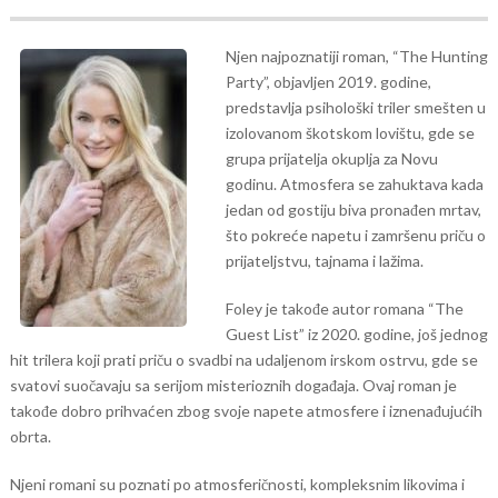
Njen najpoznatiji roman, “The Hunting
Party”, objavljen 2019. godine,
predstavlja psihološki triler smešten u
izolovanom škotskom lovištu, gde se
grupa prijatelja okuplja za Novu
godinu. Atmosfera se zahuktava kada
jedan od gostiju biva pronađen mrtav,
što pokreće napetu i zamršenu priču o
prijateljstvu, tajnama i lažima.
Foley je takođe autor romana “The
Guest List” iz 2020. godine, još jednog
hit trilera koji prati priču o svadbi na udaljenom irskom ostrvu, gde se
svatovi suočavaju sa serijom misterioznih događaja. Ovaj roman je
takođe dobro prihvaćen zbog svoje napete atmosfere i iznenađujućih
obrta.
Njeni romani su poznati po atmosferičnosti, kompleksnim likovima i