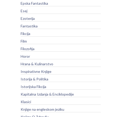
Epska Fantastika
Esej
Ezoterija
Fantastika
Fikcija
Film
Filozofija
Horor
Hrana & Kulinarstvo
Inspirativne Knjige
Istorija & Politika
Istorijska Fikcija
Kapitalna Izdanja & Enciklopedije
Klasici
Knjige na engleskom jeziku
Knjige O Zdravlju