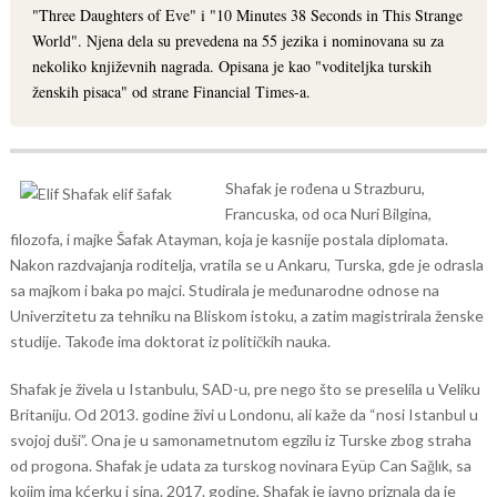
"Three Daughters of Eve" i "10 Minutes 38 Seconds in This Strange
World". Njena dela su prevedena na 55 jezika i nominovana su za
nekoliko književnih nagrada. Opisana je kao "voditeljka turskih
ženskih pisaca" od strane Financial Times-a.
Shafak je rođena u Strazburu,
Francuska, od oca Nuri Bilgina,
filozofa, i majke Šafak Atayman, koja je kasnije postala diplomata.
Nakon razdvajanja roditelja, vratila se u Ankaru, Turska, gde je odrasla
sa majkom i baka po majci. Studirala je međunarodne odnose na
Univerzitetu za tehniku na Bliskom istoku, a zatim magistrirala ženske
studije. Takođe ima doktorat iz političkih nauka.
Shafak je živela u Istanbulu, SAD-u, pre nego što se preselila u Veliku
Britaniju. Od 2013. godine živi u Londonu, ali kaže da “nosi Istanbul u
svojoj duši”. Ona je u samonametnutom egzilu iz Turske zbog straha
od progona. Shafak je udata za turskog novinara Eyüp Can Sağlık, sa
kojim ima kćerku i sina. 2017. godine, Shafak je javno priznala da je