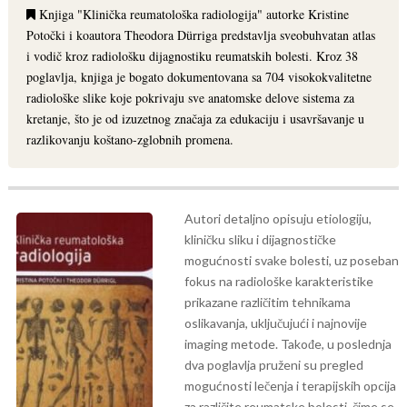
Knjiga "Klinička reumatološka radiologija" autorke Kristine
Potočki i koautora Theodora Dürriga predstavlja sveobuhvatan atlas
i vodič kroz radiološku dijagnostiku reumatskih bolesti. Kroz 38
poglavlja, knjiga je bogato dokumentovana sa 704 visokokvalitetne
radiološke slike koje pokrivaju sve anatomske delove sistema za
kretanje, što je od izuzetnog značaja za edukaciju i usavršavanje u
razlikovanju koštano-zglobnih promena.
Autori detaljno opisuju etiologiju,
kliničku sliku i dijagnostičke
mogućnosti svake bolesti, uz poseban
fokus na radiološke karakteristike
prikazane različitim tehnikama
oslikavanja, uključujući i najnovije
imaging metode. Takođe, u poslednja
dva poglavlja pruženi su pregled
mogućnosti lečenja i terapijskih opcija
za različite reumatske bolesti, čime se