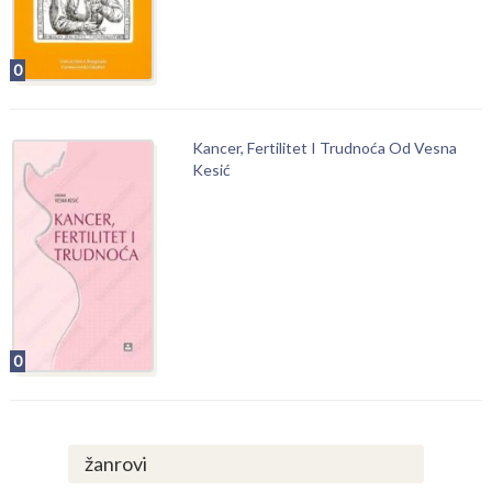
0
Kancer, Fertilitet I Trudnoća Od Vesna
Kesić
0
žanrovi