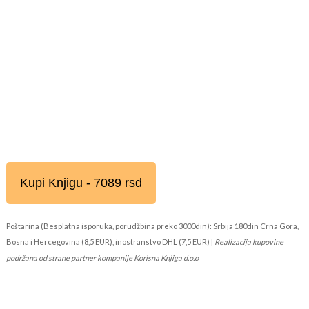
Kupi Knjigu - 7089 rsd
Poštarina (Besplatna isporuka, porudžbina preko 3000din): Srbija 180din Crna Gora,
Bosna i Hercegovina (8,5 EUR), inostranstvo DHL (7,5 EUR) |
Realizacija kupovine
podržana od strane partner kompanije Korisna Knjiga d.o.o