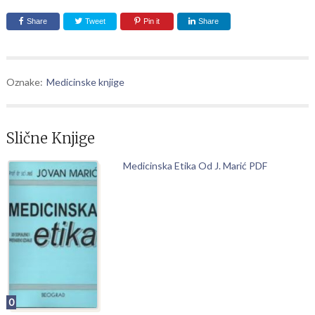
Share
Tweet
Pin it
Share
Oznake:
Medicinske knjige
Slične Knjige
Medicinska Etika Od J. Marić PDF
0