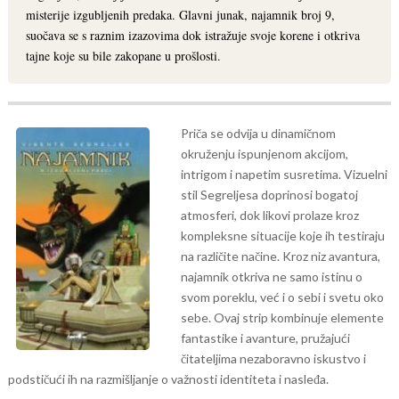
misterije izgubljenih predaka. Glavni junak, najamnik broj 9,
suočava se s raznim izazovima dok istražuje svoje korene i otkriva
tajne koje su bile zakopane u prošlosti.
Priča se odvija u dinamičnom
okruženju ispunjenom akcijom,
intrigom i napetim susretima. Vizuelni
stil Segreljesa doprinosi bogatoj
atmosferi, dok likovi prolaze kroz
kompleksne situacije koje ih testiraju
na različite načine. Kroz niz avantura,
najamnik otkriva ne samo istinu o
svom poreklu, već i o sebi i svetu oko
sebe.
Ovaj strip kombinuje elemente
fantastike i avanture, pružajući
čitateljima nezaboravno iskustvo i
podstičući ih na razmišljanje o važnosti identiteta i nasleđa.