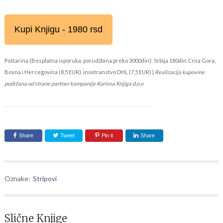
Kupi Knjigu - 1980 rsd
Poštarina (Besplatna isporuka, porudžbina preko 3000din): Srbija 180din Crna Gora,
Bosna i Hercegovina (8,5 EUR), inostranstvo DHL (7,5 EUR) |
Realizacija kupovine
podržana od strane partner kompanije Korisna Knjiga d.o.o
Share
Tweet
Pin it
Share
Oznake:
Stripovi
Slične Knjige