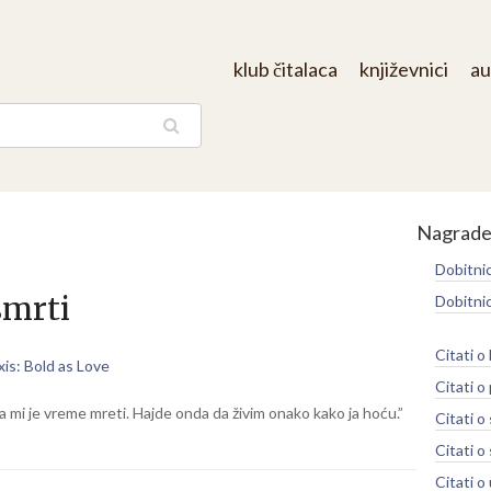
klub čitalaca
književnici
au
aga
Nagrad
Dobitni
smrti
Dobitni
Citati o
xis: Bold as Love
Citati o
da mi je vreme mreti. Hajde onda da živim onako kako ja hoću.”
Citati o
Citati o 
Citati 