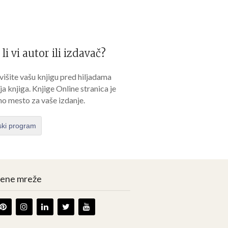
 li vi autor ili izdavač?
išite vašu knjigu pred hiljadama
lja knjiga. Knjige Online stranica je
no mesto za vaše izdanje.
ski program
vene mreže