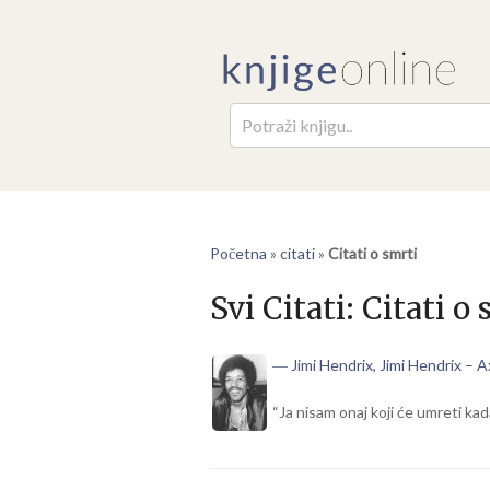
Pretr
Početna
»
citati
»
Citati o smrti
Svi Citati:
Citati o 
― Jimi Hendrix, Jimi Hendrix – A
“Ja nisam onaj koji će umreti ka