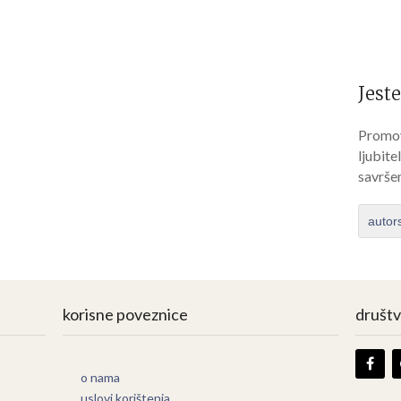
Jeste
Promov
ljubite
savrše
autor
korisne poveznice
društ
o nama
uslovi korištenja