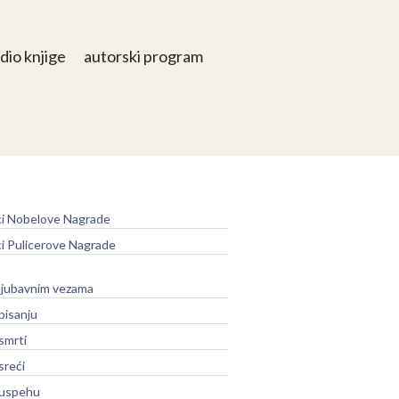
dio knjige
autorski program
e
ci Nobelove Nagrade
ci Pulicerove Nagrade
 ljubavnim vezama
 pisanju
 smrti
sreći
o uspehu