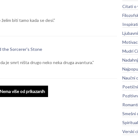
Citati 
Filozofsk
 želim biti tamo kada se desi.”
Inspirati
Ljubavni
Motivaci
d the Sorcerer's Stone
Mudri Ci
Nadahnju
a je smrt ništa drugo neko neka druga avantura.”
Najpopula
Naučni c
Poetični
Nema više od prikazanih
Pozitivni
Romantič
Smešni c
Spiritual
Verski c