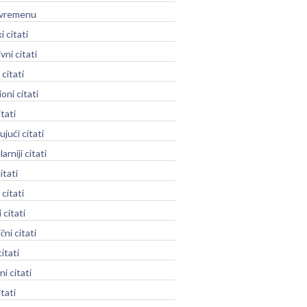
o vremenu
i citati
vni citati
 citati
oni citati
tati
jući citati
rniji citati
itati
 citati
 citati
ni citati
itati
ni citati
itati