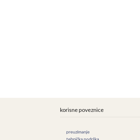
korisne poveznice
preuzimanje
tehnička podrška